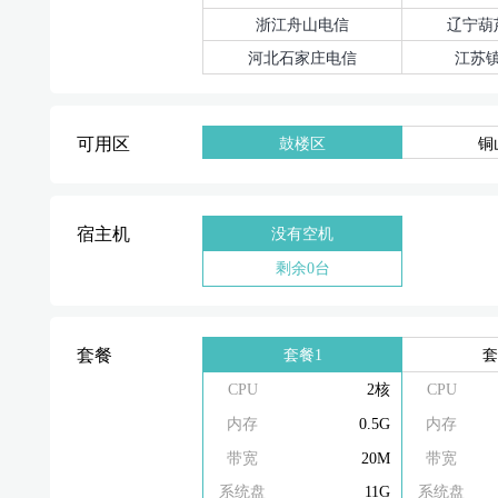
浙江舟山电信
辽宁葫
河北石家庄电信
江苏
可用区
鼓楼区
铜
宿主机
没有空机
剩余0台
套餐1
套
套餐
CPU
2核
CPU
内存
0.5G
内存
带宽
20M
带宽
系统盘
11G
系统盘