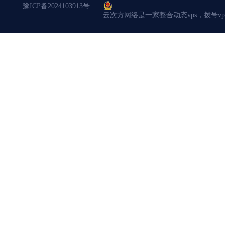
豫ICP备2024103913号
云次方网络是一家整合动态vps，拨号v