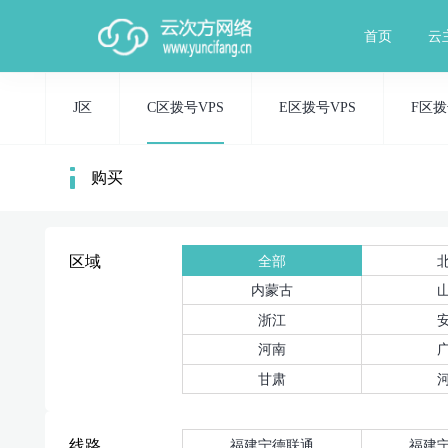
首页
云
J区
C区拨号VPS
E区拨号VPS
F区拨
购买
全部
区域
内蒙古
浙江
河南
甘肃
福建宁德联通
福建
线路