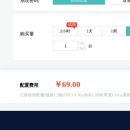
系统密码
自动生成
设
试用
2小时
1天
1周
购买量
台
￥69.00
配置费用
江苏徐州联通(线路)
2核(CPU)
0.5G(内存)
20M(带宽)
11G(系