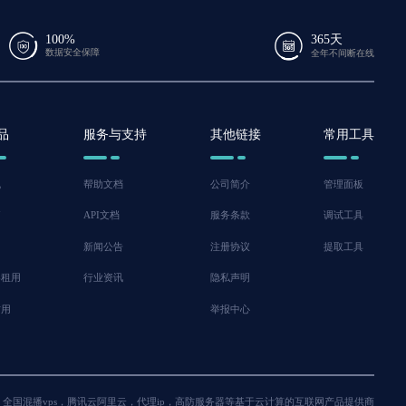
100%
365天
数据安全保障
全年不间断在线
品
服务与支持
其他链接
常用工具
机
帮助文档
公司简介
管理面板
脑
API文档
服务条款
调试工具
新闻公告
注册协议
提取工具
器租用
行业资讯
隐私声明
信用
举报中心
主机，全国混播vps，腾讯云阿里云，代理ip，高防服务器等基于云计算的互联网产品提供商