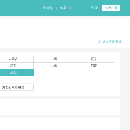
控制台
备案中心
登 录
免费注册
|
导出可用资源
内蒙古
山西
辽宁
江西
山东
河南
河北
河北石家庄电信