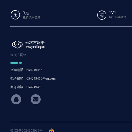
0元
1V1
贴心会员服务
免费试用尝鲜
云次方网络
咨询电话：654249458
电子邮箱：654249458@qq.com
商务洽谈：654249458
hicon34
豫ICP备2024103913号