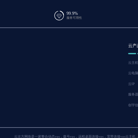
99.9%
服务可用性
云产
云主
云电
云IP
服务
创宇
云次方网络是一家整合动态vps，拨号vps，远程桌面连接vps，宽带连接vps云