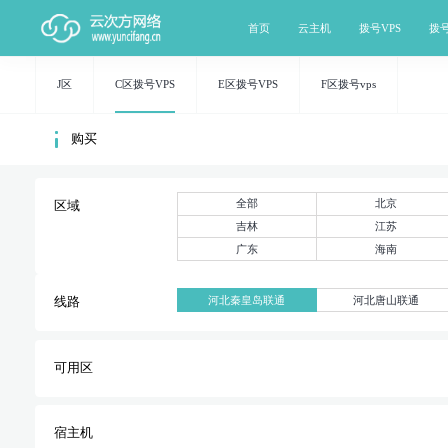
首页
云主机
拨号VPS
拨
J区
C区拨号VPS
E区拨号VPS
F区拨号vps
购买
全部
北京
区域
吉林
江苏
广东
海南
河北秦皇岛联通
河北唐山联通
线路
可用区
宿主机