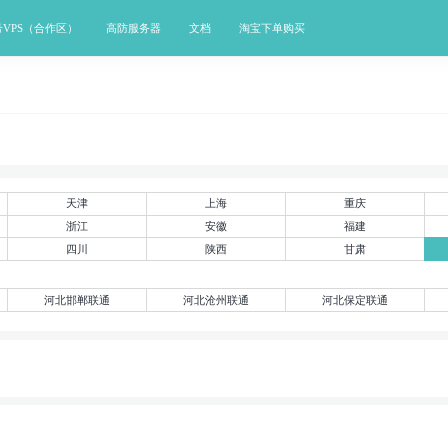
号VPS（合作区）
高防服务器
文档
淘宝下单购买
天津
上海
重庆
浙江
安徽
福建
四川
陕西
甘肃
河北邯郸联通
河北沧州联通
河北保定联通