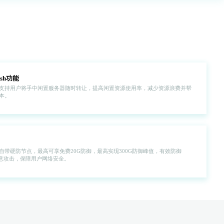
sh功能
支持用户将手中闲置服务器随时转让，提高闲置资源使用率，减少资源浪费并帮
本。
自带硬防节点，最高可享免费20G防御，最高实现300G防御峰值，有效防御
等恶意攻击，保障用户网络安全。