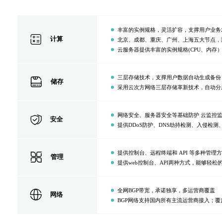
丰富的实例规格，灵活扩容，支撑用户业务
hicon45
计算
北京、成都、重庆、广州、上海五大节点，
云服务器提供丰富的实例规格(CPU、内存
三层存储技术，支撑用户数据自动生成备份
hicon46
储存
采用云次方网络三层存储革新技术，自动分层
网络安全、服务器安全等基础防护 云监控
hicon47
安全
提供DDoS防护、DNS劫持检测、入侵
提供控制台、远程终端和 API 等多种管理
hicon48
管理
提供web控制台、API两种方式，能够轻
全网BGP带宽，承诺独享，多运营商覆盖
hicon49
网络
BGP网络支持国内所有主流运营商接入；