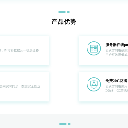
产品优势
hicon42
服务器在线pu
钟，即可将数据从一机房迁移
云次方网络鼓励
用户有效降低成
hicon44
免费20G防御
层间实时同步，数据安全性达
云次方网络采用
DDoS、CC