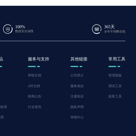
100%
365天
数据安全保障
全年不间断在线
品
服务与支持
其他链接
常用工具
机
帮助文档
公司简介
管理面板
脑
API文档
服务条款
调试工具
新闻公告
注册协议
提取工具
器租用
行业资讯
隐私声明
信用
举报中心