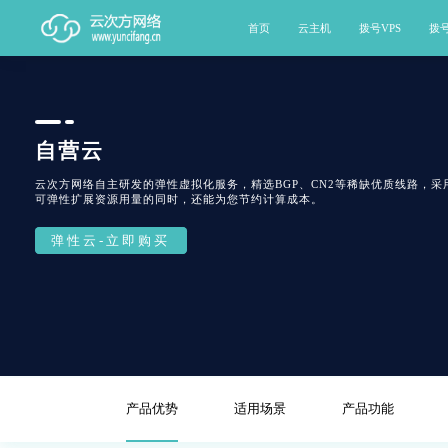
首页
云主机
拨号VPS
拨
自营云
云次方网络自主研发的弹性虚拟化服务，精选BGP、CN2等稀缺优质线路，采用
可弹性扩展资源用量的同时，还能为您节约计算成本。
弹性云-立即购买
产品优势
适用场景
产品功能