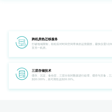
hicon41
跨机房热迁移服务
打破地域限制，轻松应对时间空间带来的运营困扰，最快仅需5分
至另一机房。
hicon43
三层存储技术
缓存、沉淀、备份层，三层分别对数据进行处理、缓存与灾备，三
到99.999%，高可用性达到99.99%。