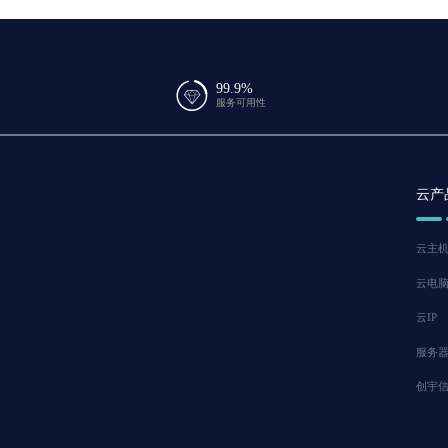
99.9%
服务可用性
云产
云主
云电
云IP
服务
创宇