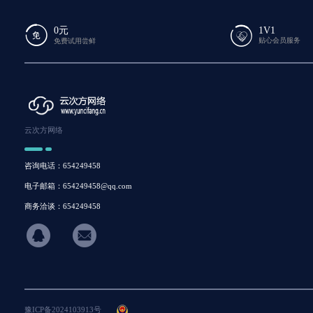
0元
1V1
贴心会员服务
免费试用尝鲜
云次方网络
咨询电话：654249458
电子邮箱：654249458@qq.com
商务洽谈：654249458
hicon34
豫ICP备2024103913号