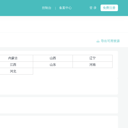
控制台
备案中心
登 录
免费注册
|
导出可用资源
内蒙古
山西
辽宁
江西
山东
河南
河北