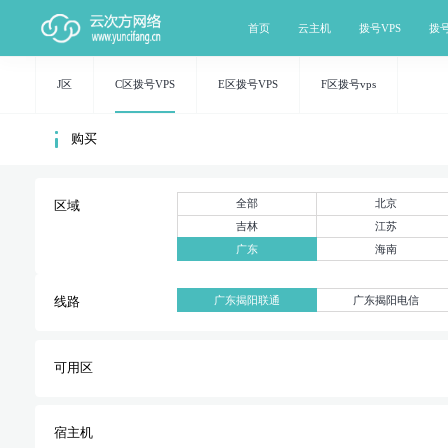
首页
云主机
拨号VPS
拨
J区
C区拨号VPS
E区拨号VPS
F区拨号vps
购买
全部
北京
区域
吉林
江苏
广东
海南
广东揭阳联通
广东揭阳电信
线路
可用区
宿主机