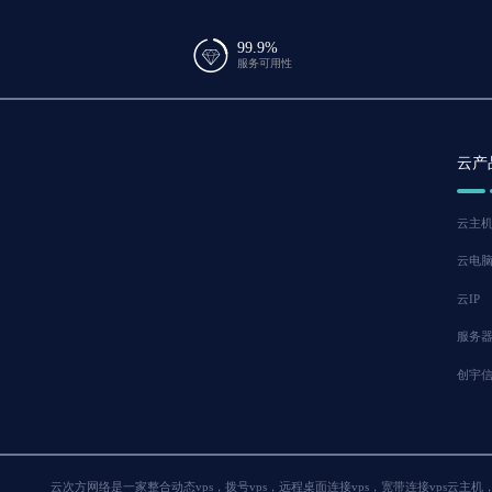
99.9%
服务可用性
云产
云主
云电
云IP
服务
创宇
云次方网络是一家整合动态vps，拨号vps，远程桌面连接vps，宽带连接vps云