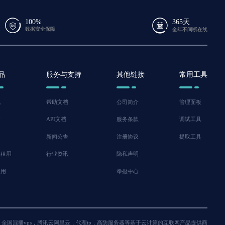
100%
365天
数据安全保障
全年不间断在线
品
服务与支持
其他链接
常用工具
机
帮助文档
公司简介
管理面板
脑
API文档
服务条款
调试工具
新闻公告
注册协议
提取工具
器租用
行业资讯
隐私声明
信用
举报中心
主机，全国混播vps，腾讯云阿里云，代理ip，高防服务器等基于云计算的互联网产品提供商