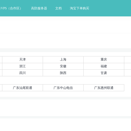
号VPS（合作区）
高防服务器
文档
淘宝下单购买
天津
上海
重庆
浙江
安徽
福建
四川
陕西
甘肃
广东汕尾联通
广东中山电信
广东惠州联通